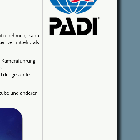
mitzunehmen, kann
r vermitteln, als
el Kameraführung,
a
d der gesamte
utube und anderen