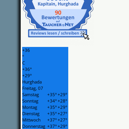
+
36
°
C
+
36°
+
29°
Hurghada
Freitag, 07
Samstag
+
35°
+
29°
Sonntag
+
34°
+
28°
Montag
+
35°
+
29°
Dienstag
+
35°
+
27°
Mittwoch
+
37°
+
27°
Donnerstag
+
37°
+
29°