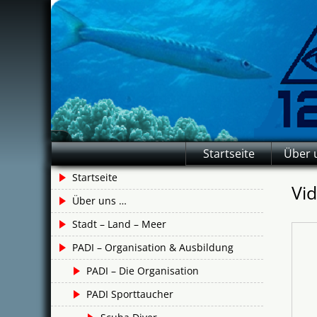
Skip
to
content
deutsche
123DIVE.de
Startseite
Über 
Tauchschule
in Hurghada
Startseite
Vid
Über uns …
Stadt – Land – Meer
PADI – Organisation & Ausbildung
PADI – Die Organisation
PADI Sporttaucher