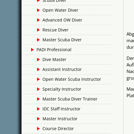
Scuba Diver
Open Water Diver
Advanced OW Diver
Rescue Diver
Abg
Master Scuba Diver
man
dur
PADI Professional
Der
Dive Master
Auf
Assistant Instructor
Nac
gru
Open Water Scuba Instructor
Mac
Specialty Instructor
Pla
Master Scuba Diver Trainer
IDC Staff Instructor
Master Instructor
Course Director