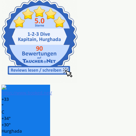
+
33
°
C
+
34°
+
30°
Hurghada