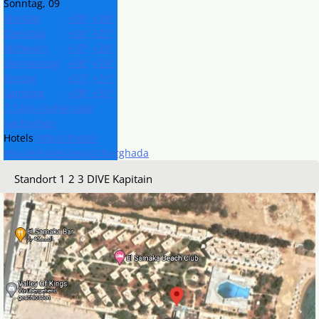
Sonntag, 09
Montag
+
35°
+
28°
Dienstag
+
36°
+
27°
Mittwoch
+
37°
+
28°
Donnerstag
+
38°
+
29°
Freitag
+
37°
+
31°
Samstag
+
38°
+
31°
7-Tage-Vorhersage
nachsehen
Hotels
https://hotel-
mix.de/hotels/egypt/hurghada
Standort 1 2 3 DIVE Kapitain