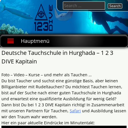
Skip
Search
to
for:
content
123DIVE.de
deutsche
Tauchschule
Hauptmenü
in Hurghada
Deutsche Tauchschule in Hurghada – 1 2 3
DIVE Kapitain
Foto – Video – Kurse – und mehr als Tauchen …
Du bist Taucher und suchst eine günstige Basis, aber keinen
Billiganbieter mit Rudeltauchen? Du möchtest Tauchen lernen,
bist auf der Suche nach einer guten Tauchschule in Hurghada
und erwartest eine qualifizierte Ausbildung für wenig Geld?
Dann bist Du bei 1 2 3 DIVE Kapitain richtig! In Zusammenarbeit
mit unseren Partnern für Tauchen,
Safari
und Ausbildung lassen
wir den Traum wahr werden.
Hier ein paar aktuelle Eindrücke im Minutentakt: