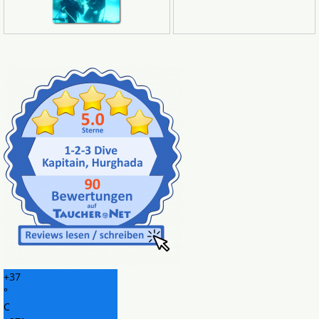
+
37
°
C