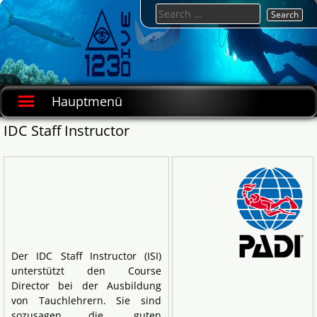
Skip
Search
to
for:
content
123DIVE.de
deutsche
Tauchschule
Hauptmenü
in Hurghada
IDC Staff Instructor
Der IDC Staff Instructor (ISI)
unterstützt den Course
Director bei der Ausbildung
von Tauchlehrern. Sie sind
sozusagen die „guten